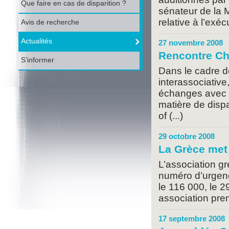
Que faire en cas de disparition ?
sénateur de la M
relative à l’exéc
Avis de recherche
Actualités
27 novembre 2008
Rencontre Ch
S’informer
Dans le cadre de
interassociative
échanges avec l
matière de dispa
of (...)
29 octobre 2008
La Grèce met 
L’association gr
numéro d’urgenc
le 116 000, le 2
association pren
17 septembre 2008