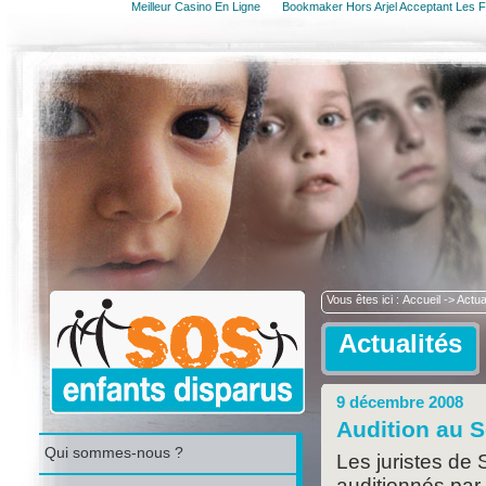
Meilleur Casino En Ligne
Bookmaker Hors Arjel Acceptant Les F
Vous êtes ici :
Accueil
-> Actua
Actualités
9 décembre 2008
Audition au S
Qui sommes-nous ?
Les juristes de
auditionnés pa