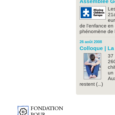
Assemblée Gé
Les
21a
eur
de l’enfance en
phénomène de l’e
26 août 2008
Colloque | La 
37 
260
chi
un 
Aux
restent (...)