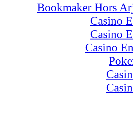
Bookmaker Hors Arje
Casino E
Casino E
Casino En
Poke
Casin
Casin