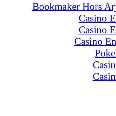
Bookmaker Hors Arje
Casino E
Casino E
Casino En
Poke
Casin
Casin