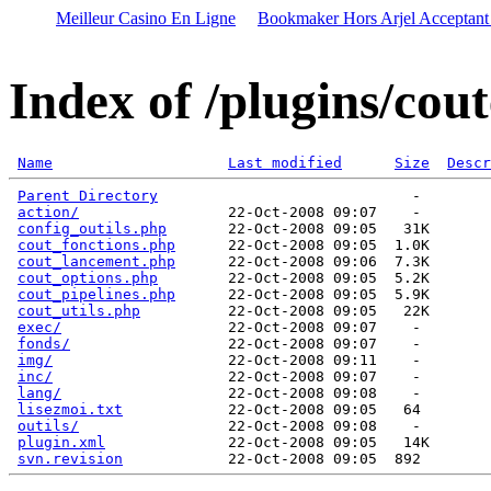
Meilleur Casino En Ligne
Bookmaker Hors Arjel Acceptant 
Index of /plugins/cou
Name
Last modified
Size
Descr
Parent Directory
                             -   

action/
                 22-Oct-2008 09:07    -   

config_outils.php
       22-Oct-2008 09:05   31K  

cout_fonctions.php
      22-Oct-2008 09:05  1.0K  

cout_lancement.php
      22-Oct-2008 09:06  7.3K  

cout_options.php
        22-Oct-2008 09:05  5.2K  

cout_pipelines.php
      22-Oct-2008 09:05  5.9K  

cout_utils.php
          22-Oct-2008 09:05   22K  

exec/
                   22-Oct-2008 09:07    -   

fonds/
                  22-Oct-2008 09:07    -   

img/
                    22-Oct-2008 09:11    -   

inc/
                    22-Oct-2008 09:07    -   

lang/
                   22-Oct-2008 09:08    -   

lisezmoi.txt
            22-Oct-2008 09:05   64   

outils/
                 22-Oct-2008 09:08    -   

plugin.xml
              22-Oct-2008 09:05   14K  

svn.revision