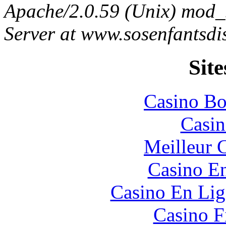
Apache/2.0.59 (Unix) mod_
Server at www.sosenfantsdi
Site
Casino Bo
Casin
Meilleur 
Casino En
Casino En Lig
Casino F