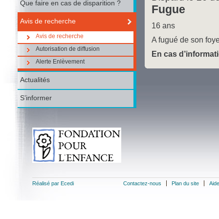
Que faire en cas de disparition ?
Fugue
Avis de recherche
16 ans
Avis de recherche
A fugué de son foy
Autorisation de diffusion
En cas d’informati
Alerte Enlèvement
Actualités
S’informer
Réalisé par Ecedi
Contactez-nous
Plan du site
Aid