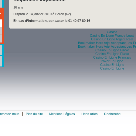
16 ans
Disparu le 14 janvier 2010 à Berck (62)
En cas d’information, contacter le 01 40 97 80 16
Casino
Casino En Ligne France Légal
Casino En Ligne Argent Réel
Bookmaker Hors Arjel Acceptant Les F
Bookmaker Hors Arjel Acceptant Les F
Casino En Ligne Fiable
Casino En Ligne Fiable
Casino En Ligne Francais
Poker En Ligne
Casino En Ligne
Casino En Ligne
ntactez-nous
Plan du site
Mentions Légales
Liens utiles
Recherche