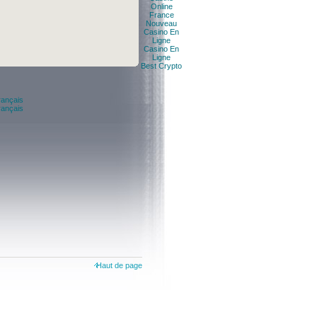
Online
France
Nouveau
Casino En
Ligne
Casino En
Ligne
Best Crypto
rançais
rançais
Haut de page